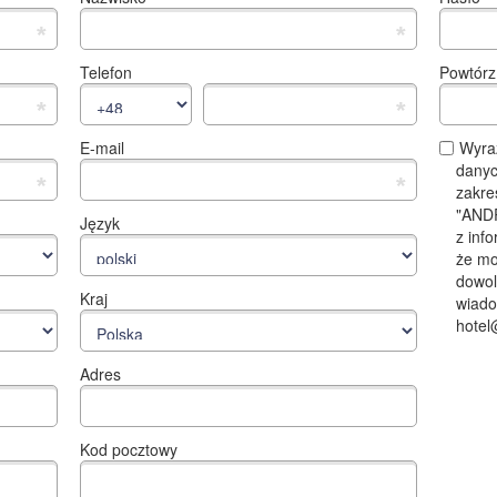
*
*
Telefon
Powtórz
*
*
E-mail
Wyra
danyc
*
*
zakre
"ANDR
Język
z inf
że mo
dowol
Kraj
wiado
hotel@
Adres
Kod pocztowy