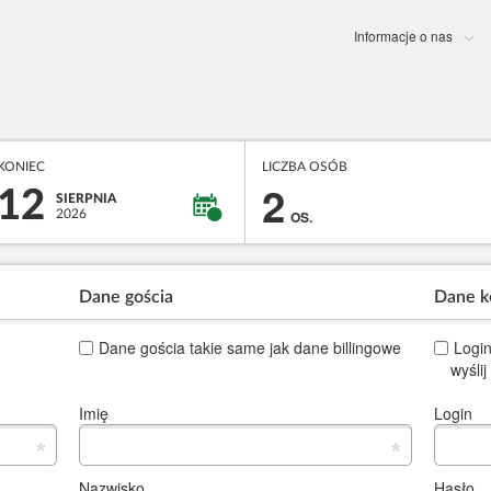
Informacje o nas
KONIEC
LICZBA OSÓB
2
12
SIERPNIA
2026
OS.
Dane gościa
Dane k
Dane gościa takie same jak dane billingowe
Login
wyśli
Imię
Login
*
*
Nazwisko
Hasło